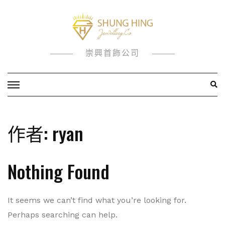
Skip
to
content
崇興首飾公司
作者:
ryan
Nothing Found
It seems we can’t find what you’re looking for.
Perhaps searching can help.